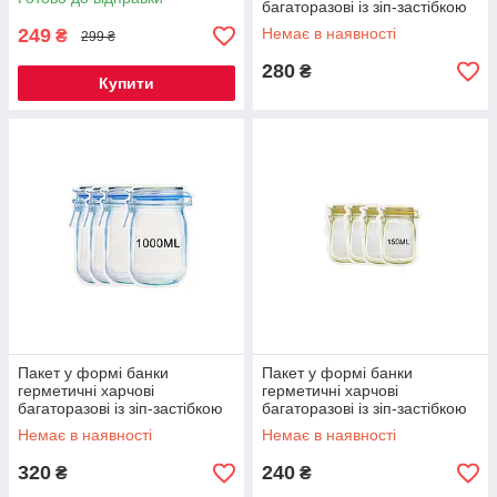
багаторазові із зіп-застібкою
Mason розмір М (500 ml) - 4
249
Немає в наявності
₴
299 ₴
шт Код 38-5699
280
₴
Купити
Пакет у формі банки
Пакет у формі банки
герметичні харчові
герметичні харчові
багаторазові із зіп-застібкою
багаторазові із зіп-застібкою
Mason розмір L (1000ml) - 4
Mason розмір S(150 ml)-4 шт
Немає в наявності
Немає в наявності
шт Код 38-5696
Код 38-0001
320
240
₴
₴