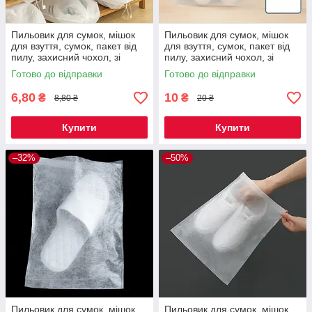
Пильовик для сумок, мішок
Пильовик для сумок, мішок
для взуття, сумок, пакет від
для взуття, сумок, пакет від
пилу, захисний чохол, зі
пилу, захисний чохол, зі
спанбонду на зав'язках 40*38
спанбонду на зав'язках 35*38
Готово до відправки
Готово до відправки
см Код 00-0940
см Код 00-0777
6,80
10
₴
₴
8,80 ₴
20 ₴
Купити
Купити
–32%
–50%
Пильовик для сумок, мішок
Пильовик для сумок, мішок