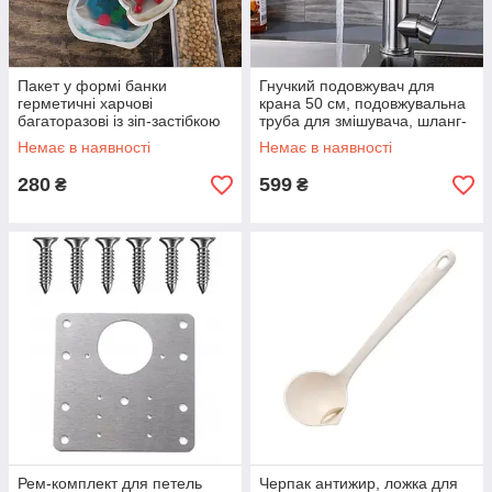
Пакет у формі банки
Гнучкий подовжувач для
герметичні харчові
крана 50 см, подовжувальна
багаторазові із зіп-застібкою
труба для змішувача, шланг-
Mason розмір XL (500ml) - 4
подвжувач чорний Код 66-
Немає в наявності
Немає в наявності
шт Код 38-0004
0005
280
599
₴
₴
Рем-комплект для петель
Черпак антижир, ложка для