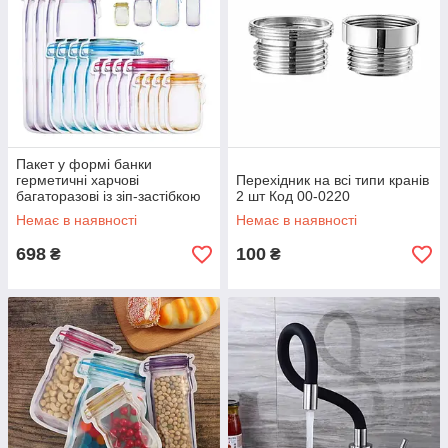
Пакет у формі банки
герметичні харчові
Перехідник на всі типи кранів
багаторазові із зіп-застібкою
2 шт Код 00-0220
Mason комплект 16+4 шт. Код
Немає в наявності
Немає в наявності
38-0006
698
100
₴
₴