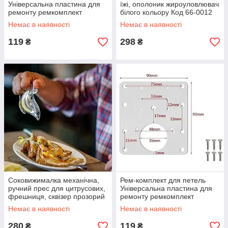
Універсальна пластина для
їжі, ополоник жироуловлювач
ремонту ремкомплект
білого кольору Код 66-0012
кріплень шаф, полиць,
Немає в наявності
Немає в наявності
дверцят Код60-0024
119
298
₴
₴
Соковижималка механічна,
Рем-комплект для петель
ручний прес для цитрусових,
Універсальна пластина для
фрешниця, сквізер прозорий
ремонту ремкомплект
Код 68-0044
кріплень шаф, полиць,
Немає в наявності
Немає в наявності
дверцят Код60-0021
280
119
₴
₴