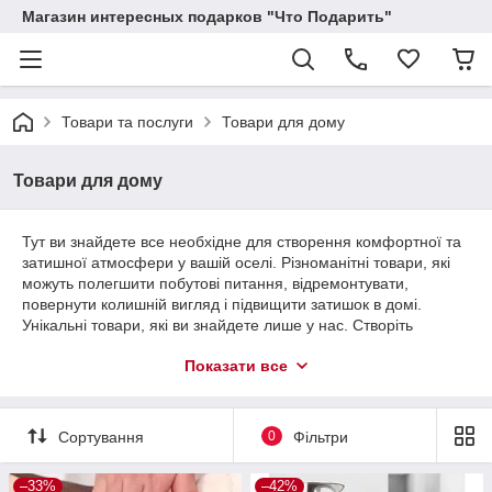
Магазин интересных подарков "Что Подарить"
Товари та послуги
Товари для дому
Товари для дому
Тут ви знайдете все необхідне для створення комфортної та
затишної атмосфери у вашій оселі. Різноманітні товари, які
можуть полегшити побутові питання, відремонтувати,
повернути колишній вигляд і підвищити затишок в домі.
Унікальні товари, які ви знайдете лише у нас. Створіть
простір, в якому буде приємно жити, працювати та
Показати все
відпочивати.
Сортування
0
Фільтри
–33%
–42%