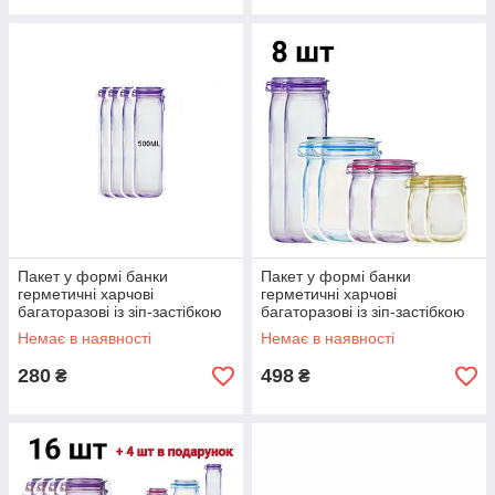
Пакет у формі банки
Пакет у формі банки
герметичні харчові
герметичні харчові
багаторазові із зіп-застібкою
багаторазові із зіп-застібкою
Mason розмір XL (500ml) - 4
Mason комплект 8 шт. Код 38-
Немає в наявності
Немає в наявності
шт Код 38-5694
0005
280
498
₴
₴