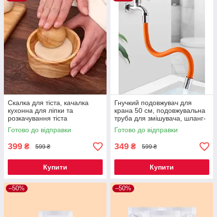
Скалка для тіста, качалка
Гнучкий подовжувач для
кухонна для ліпки та
крана 50 см, подовжувальна
розкачування тіста
труба для змішувача, шланг-
дерев'яна, прес для
подвжувач оранжевий Код
Готово до відправки
Готово до відправки
вареників Код 00-0881
66-0004
399
349
₴
₴
599 ₴
599 ₴
Купити
Купити
–50%
–50%