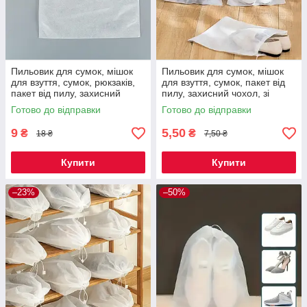
Пильовик для сумок, мішок
Пильовик для сумок, мішок
для взуття, сумок, рюкзаків,
для взуття, сумок, пакет від
пакет від пилу, захисний
пилу, захисний чохол, зі
чохол, зі спанбонду 40*38 см
спанбонду на зав'язках 35*38
Готово до відправки
Готово до відправки
Код 00-0191
см Код 00-0941
9
5,50
₴
₴
18 ₴
7,50 ₴
Купити
Купити
–23%
–50%