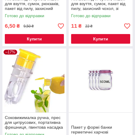
для взуття, сумок, рюкзаків,
для взуття, сумок, пакет від
пакет від пилу, захисний
пилу, захисний чохол, зі
чохол, зі спанбонду 40*38 см
спанбонду на зав'язках 40*38
Готово до відправки
Готово до відправки
Код 00-0976
см Код 00-0778
6,50
11
₴
₴
9,50 ₴
22 ₴
Купити
Купити
–17%
Соковижималка ручна, прес
для цитрусових, портативна
фрешниця, гвинтова насадка
Пакет у формі банки
з фільтром Код 00-0662
герметичні харчові
Готово до відправки