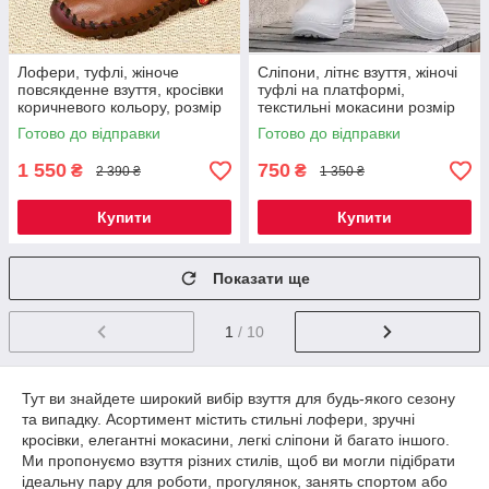
Лофери, туфлі, жіноче
Сліпони, літнє взуття, жіночі
повсякденне взуття, кросівки
туфлі на платформі,
коричневого кольору, розмір
текстильні мокасини розмір
38 Код 67-0024
42, білий Код 68-0007
Готово до відправки
Готово до відправки
1 550
750
₴
₴
2 390 ₴
1 350 ₴
Купити
Купити
Показати ще
1
/ 10
Тут ви знайдете широкий вибір взуття для будь-якого сезону
та випадку. Асортимент містить стильні лофери, зручні
кросівки, елегантні мокасини, легкі сліпони й багато іншого.
Ми пропонуємо взуття різних стилів, щоб ви могли підібрати
ідеальну пару для роботи, прогулянок, занять спортом або