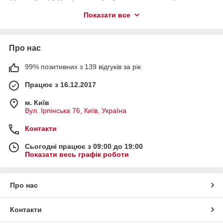
урочистих заходів. Всі моделі виготовлені якісно з огляду на
Показати все
ваші особливості та переваги, забезпечуючи комфорт і
довговічність. Оновіть свій гардероб стильним і зручним
взуттям, яке підкреслить вашу індивідуальність.
Про нас
99% позитивних з 139 відгуків за рік
Працює з 16.12.2017
м. Київ
Вул. Ірпінська 76, Київ, Україна
Контакти
Сьогодні працює з 09:00 до 19:00
Показати весь графік роботи
Про нас
Контакти