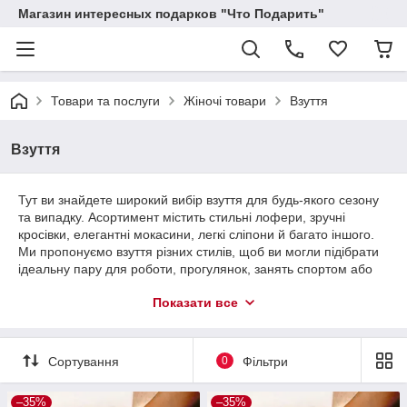
Магазин интересных подарков "Что Подарить"
Товари та послуги
Жіночі товари
Взуття
Взуття
Тут ви знайдете широкий вибір взуття для будь-якого сезону
та випадку. Асортимент містить стильні лофери, зручні
кросівки, елегантні мокасини, легкі сліпони й багато іншого.
Ми пропонуємо взуття різних стилів, щоб ви могли підібрати
ідеальну пару для роботи, прогулянок, занять спортом або
урочистих заходів. Всі моделі виготовлені якісно з огляду на
Показати все
ваші особливості та переваги, забезпечуючи комфорт і
довговічність. Оновіть свій гардероб стильним і зручним
взуттям, яке підкреслить вашу індивідуальність.
Сортування
0
Фільтри
–35%
–35%