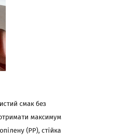
истий смак без
 отримати максимум
пілену (PP), стійка