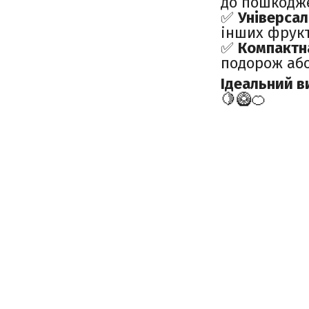
до пошкодже
✅
Універса
інших фрукт
✅
Компактна
подорож або
Ідеальний в
🍋🥝🍊