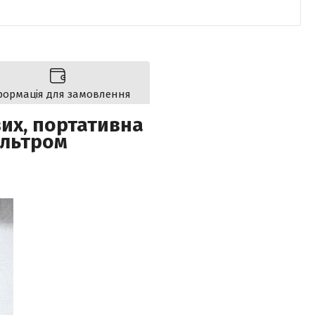
формація для замовлення
их, портативна
ільтром