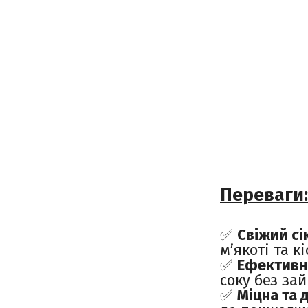
Переваги:
✅
Свіжий сі
м’якоті та кі
✅
Ефективн
соку без зай
✅
Міцна та 