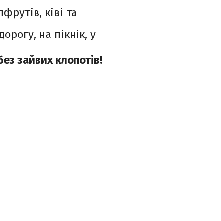
фрутів, ківі та
орогу, на пікнік, у
без зайвих клопотів!