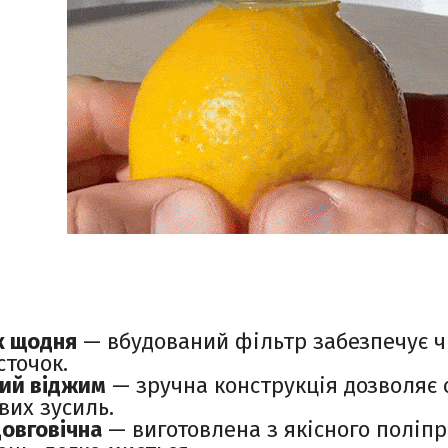
к щодня
— вбудований фільтр забезпечує ч
сточок.
ий віджим
— зручна конструкція дозволяє
вих зусиль.
довговічна
— виготовлена з якісного поліпро