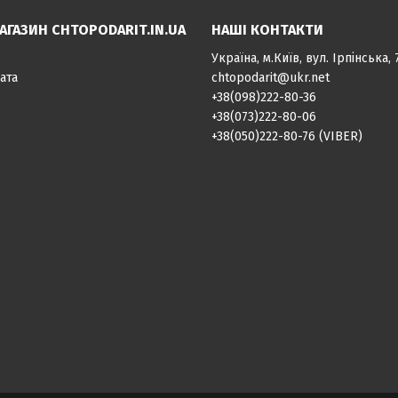
АГАЗИН CHTOPODARIT.IN.UA
НАШІ КОНТАКТИ
Україна, м.Київ, вул. Ірпінська, 
ата
chtopodarit@ukr.net
+38(098)222-80-36
+38(073)222-80-06
+38(050)222-80-76 (VIBER)