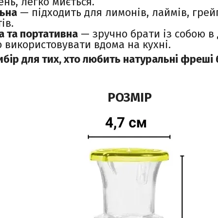
нь, легко миється.
льна
— підходить для лимонів, лаймів, грейп
ів.
 та портативна
— зручно брати із собою в д
 використовувати вдома на кухні.
ибір для тих, хто любить натуральні фреші 
РОЗМІР