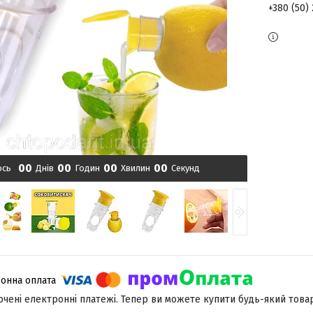
+380 (50)
0
0
0
0
0
0
0
0
ось
Днів
Годин
Хвилин
Секунд
лючені електронні платежі. Тепер ви можете купити будь-який това