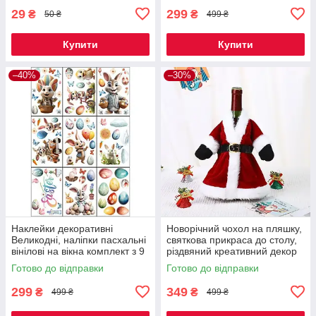
29
299
₴
₴
50 ₴
499 ₴
Купити
Купити
–40%
–30%
Наклейки декоративні
Новорічний чохол на пляшку,
Великодні, наліпки пасхальні
святкова прикраса до столу,
вінілові на вікна комплект з 9
різдвяний креативний декор
листів Дизайн №2 Код 00-
Санта-Клаус 1 шт Код 00-
Готово до відправки
Готово до відправки
0843
0737
299
349
₴
₴
499 ₴
499 ₴