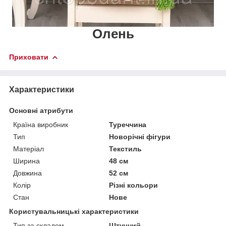
Олень
Приховати
Характеристики
Основні атрибути
Країна виробник
Туреччина
Тип
Новорічні фігури
Матеріал
Текстиль
Ширина
48 см
Довжина
52 см
Колір
Різні кольори
Стан
Нове
Користувальницькі характеристики
Тип за складом
Штучний