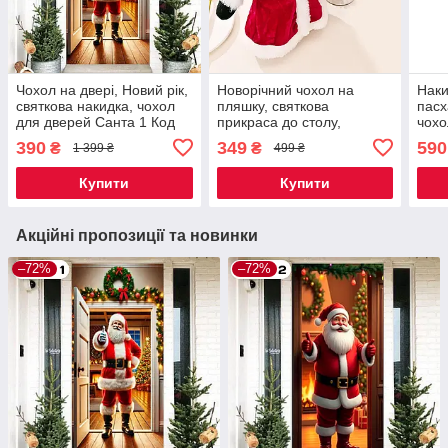
Чохол на двері, Новий рік,
Новорічний чохол на
Наки
святкова накидка, чохол
пляшку, святкова
пасх
для дверей Санта 1 Код
прикраса до столу,
чохо
00-0421
різдвяний креативний
деко
390
349
590
₴
₴
1 399 ₴
499 ₴
декор Санта-Клаус 1 шт
прик
Код 00-0748
Вели
Купити
Купити
084
Акційні пропозиції та новинки
–72%
–72%