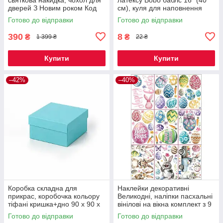
дверей З Новим роком Код
см), куля для наповнення
00-0423
гелієм КОД 00-0960
Готово до відправки
Готово до відправки
390
8
₴
₴
1 399 ₴
22 ₴
Купити
Купити
–42%
–40%
Коробка складна для
Наклейки декоративні
прикрас, коробочка кольору
Великодні, наліпки пасхальні
тіфані кришка+дно 90 х 90 х
вінілові на вікна комплект з 9
50 мм, КОД 00-0958
листів Дизайн №1 Код 00-
Готово до відправки
Готово до відправки
0842