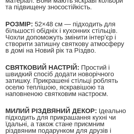
матеріал. Вони мають яскраві кольори
та підвищену зносостійкість.
РОЗМІР:
52×48 см — підходить для
більшості обідніх і кухонних стільців.
Чохли допоможуть змінити інтер’єр і
створити затишну святкову атмосферу
в домі на Новий рік та Різдво.
СВЯТКОВИЙ НАСТРІЙ:
Простий і
швидкий спосіб додати новорічного
затишку. Прикрашені стільці роблять
оселю теплішою, яскравішою та
наповненою святковим настроєм.
МИЛИЙ РІЗДВЯНИЙ ДЕКОР:
Ідеально
підходить для прикрашання кухні чи
їдальні, а також стане приємним
різдвяним подарунком для друзів і