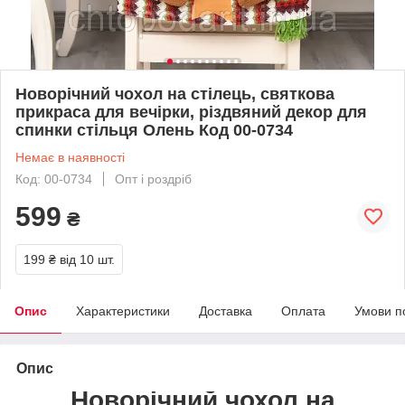
Новорічний чохол на стілець, святкова
прикраса для вечірки, різдвяний декор для
спинки стільця Олень Код 00-0734
Немає в наявності
Код: 00-0734
Опт і роздріб
599
₴
199 ₴
від 10 шт.
Опис
Характеристики
Доставка
Оплата
Умови п
Опис
Новорічний чохол на