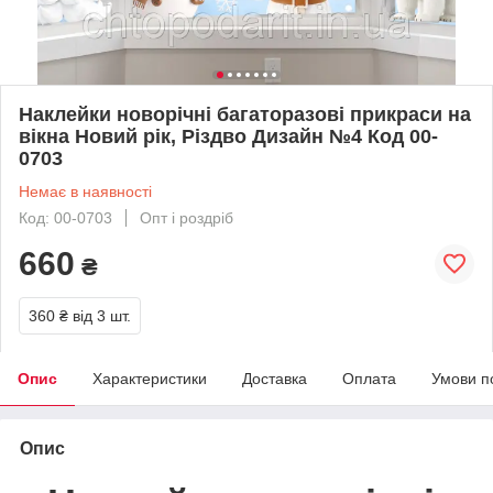
Наклейки новорічні багаторазові прикраси на
вікна Новий рік, Різдво Дизайн №4 Код 00-
0703
Немає в наявності
Код: 00-0703
Опт і роздріб
660
₴
360 ₴
від 3 шт.
Опис
Характеристики
Доставка
Оплата
Умови п
Опис