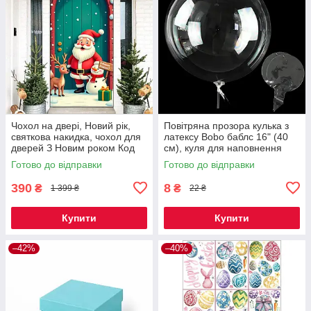
Чохол на двері, Новий рік,
Повітряна прозора кулька з
святкова накидка, чохол для
латексу Bobo баблс 16" (40
дверей З Новим роком Код
см), куля для наповнення
00-0423
гелієм КОД 00-0960
Готово до відправки
Готово до відправки
390
8
₴
₴
1 399 ₴
22 ₴
Купити
Купити
–42%
–40%