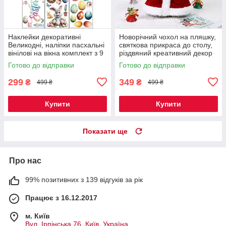
Наклейки декоративні
Новорічний чохол на пляшку,
Великодні, наліпки пасхальні
святкова прикраса до столу,
вінілові на вікна комплект з 9
різдвяний креативний декор
листів Дизайн №2 Код 00-
Санта-Клаус 1 шт Код 00-
Готово до відправки
Готово до відправки
0843
0737
299
349
₴
₴
499 ₴
499 ₴
Купити
Купити
Показати ще
Про нас
99% позитивних з 139 відгуків за рік
Працює з 16.12.2017
м. Київ
Вул. Ірпінська 76, Київ, Україна