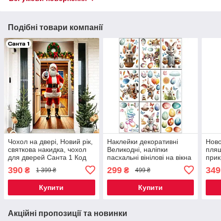
Подібні товари компанії
Чохол на двері, Новий рік,
Наклейки декоративні
Ново
святкова накидка, чохол
Великодні, наліпки
пляш
для дверей Санта 1 Код
пасхальні вінілові на вікна
прик
00-0421
комплект з 9 листів Дизайн
різд
390
299
349
₴
₴
1 399 ₴
499 ₴
№2 Код 00-0843
деко
Код 
Купити
Купити
Акційні пропозиції та новинки