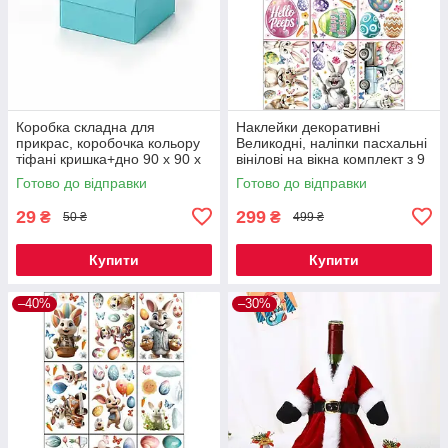
Коробка складна для
Наклейки декоративні
прикрас, коробочка кольору
Великодні, наліпки пасхальні
тіфані кришка+дно 90 х 90 х
вінілові на вікна комплект з 9
50 мм, КОД 00-0958
листів Дизайн №1 Код 00-
Готово до відправки
Готово до відправки
0842
29
299
₴
₴
50 ₴
499 ₴
Купити
Купити
–40%
–30%