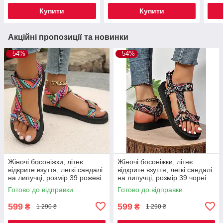
танкетці червоні 38 р Код
танк
Купити
Купити
00-0696
068
Акційні пропозиції та новинки
–54%
–54%
Жіночі босоніжки, літнє
Жіночі босоніжки, літнє
відкрите взуття, легкі сандалі
відкрите взуття, легкі сандалі
на липучці, розмір 39 рожеві.
на липучці, розмір 39 чорні
Код 00-0619
Код 00-0627
Готово до відправки
Готово до відправки
599
599
₴
₴
1 290 ₴
1 290 ₴