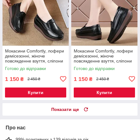
Мокасини Comfortly, лофери
Мокасини Comfortly, лофери
демісезонні, жіноче
демісезонні, жіноче
повсякденне взуття, сліпони
повсякденне взуття, сліпони
на платформі, туфлі на
на платформі, туфлі на
Готово до відправки
Готово до відправки
танкетці чорні 37 р Код 00-
танкетці чорні 41 р Код 00-
0681
0685
1 150
1 150
₴
₴
2 450 ₴
2 450 ₴
Купити
Купити
Показати ще
Про нас
99% позитивних з 139 відгуків за рік