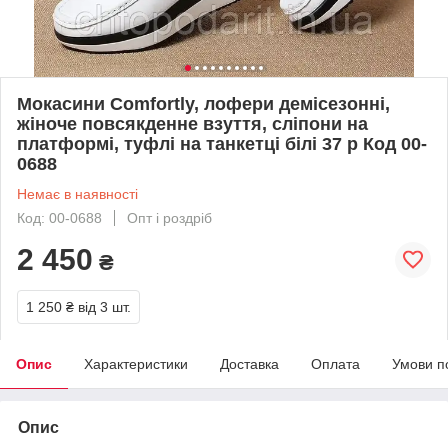
Мокасини Comfortly, лофери демісезонні,
жіноче повсякденне взуття, сліпони на
платформі, туфлі на танкетці білі 37 р Код 00-
0688
Немає в наявності
Код: 00-0688
Опт і роздріб
2 450
₴
1 250 ₴
від 3 шт.
Опис
Характеристики
Доставка
Оплата
Умови п
Опис