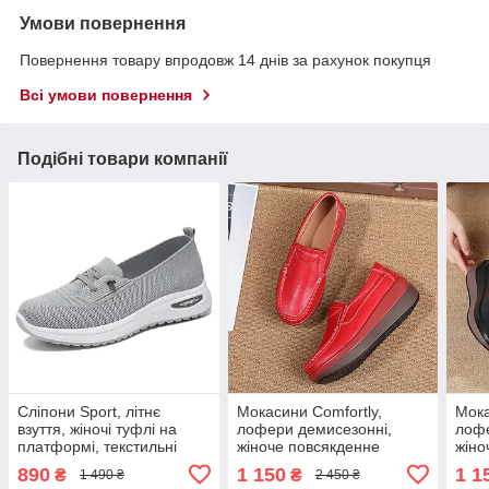
Умови повернення
Повернення товару впродовж 14 днів за рахунок покупця
Всі умови повернення
Подібні товари компанії
Сліпони Sport, літнє
Мокасини Comfortly,
Мока
взуття, жіночі туфлі на
лофери демисезонні,
лофе
платформі, текстильні
жіноче повсякденне
жіно
мокасини розмір 37, сірі
взуття, сліпони на
взут
890
1 150
1 1
₴
₴
1 490 ₴
2 450 ₴
Код 00-0719
платформі туфлі на
плат