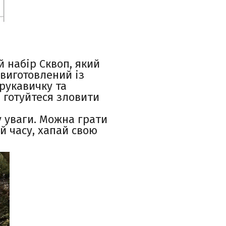
 набір Сквоп, який
 виготовлений із
 рукавичку та
і готуйтеся зловити
у уваги. Можна грати
ай часу, хапай свою