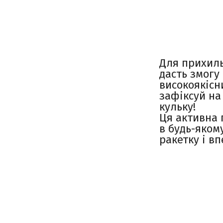
Для прихиль
дасть змогу
високоякісн
зафіксуй на
кульку!
Ця активна 
в будь-яком
ракетку і в