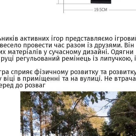
ників активних ігор представляємо ігровий
 весело провести час разом із друзями. Він
их матеріалів у сучасному дизайні. Одягни
 руці регульований ремінець із липучкою, 
гра сприяє фізичному розвитку та розвитк
у віці в приміщенні та на вулиці. Не втрач
перед до розваг