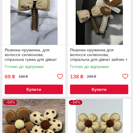
Резинка-пружинка, для
Резинка-пружинка для
волосся силіконова,
волосся силіконова,
спіральна гумка для дівчат
спіральна для дівчат зайчик +
Бантик Nice 1 шт Код 00-0508
бантик Nice 2 шт Код 00-0564
Готово до відправки
Готово до відправки
69
138
₴
₴
150 ₴
299 ₴
Купити
Купити
–54%
–54%