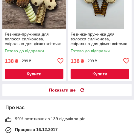
Резинка-пружинка для
Резинка-пружинка для
волосся силіконова,
волосся силіконова,
спіральна для дівчат квіточки
спіральна для дівчат квіточка
шоколадна + горошок 2 шт
молочна 2 шт Код 00-0576
Готово до відправки
Готово до відправки
Код 00-0566
138
138
₴
₴
299 ₴
299 ₴
Купити
Купити
Показати ще
Про нас
99% позитивних з 139 відгуків за рік
Працює з 16.12.2017