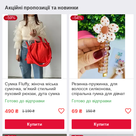
Акційні пропозиції та новинки
–59%
–54%
Сумка Fluffy, жіноча міська
Резинка-пружинка, для
сумочка, м'який стильний
волосся силіконова,
пуховий рюкзак, дута сумка
спіральна гумка для дівчат
червона Код 00-0452
квіточка горошок 1 шт Код 00-
Готово до відправки
Готово до відправки
0483
490
69
₴
₴
1 190 ₴
150 ₴
Купити
Купити