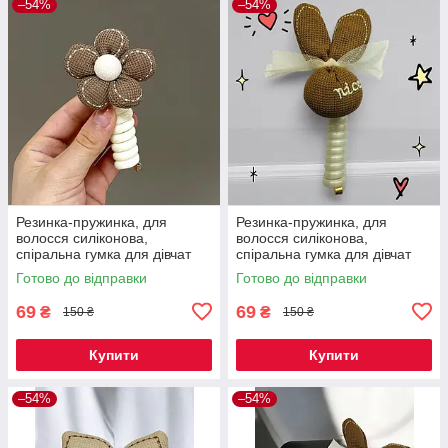
–54%
–54%
Резинка-пружинка, для
Резинка-пружинка, для
волосся силіконова,
волосся силіконова,
спіральна гумка для дівчат
спіральна гумка для дівчат
квіточка шоколадна 1 шт Код
Зайчик Nice 1 шт Код 00-0504
Готово до відправки
Готово до відправки
00-0496
69
69
₴
₴
150 ₴
150 ₴
Купити
Купити
–54%
–54%