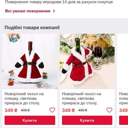
Повернення товару впродовж 14 днів за рахунок покупця
Всі умови повернення
Подібні товари компанії
Новорічний чохол на
Новорічний чохол на
Ново
пляшку, святкова
пляшку, святкова
пляш
прикраса до столу,
прикраса до столу,
прик
різдвяний креативний
різдвяний креативний
різд
349
349
349
₴
₴
499 ₴
499 ₴
декор Санта-Клаус 1 шт
декор Санта-Клаус 1 шт
деко
Код 00-0737
Код 00-0748
Код 
Купити
Купити