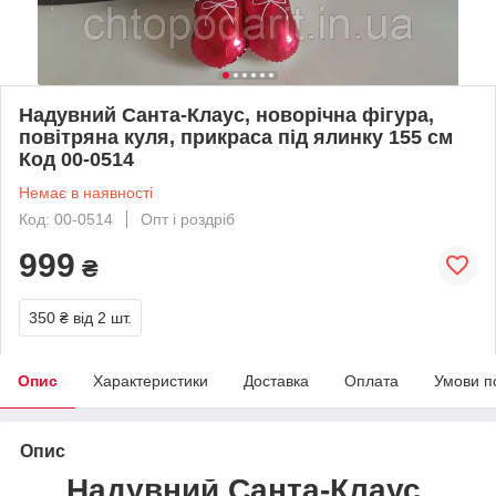
Надувний Санта-Клаус, новорічна фігура,
повітряна куля, прикраса під ялинку 155 см
Код 00-0514
Немає в наявності
Код: 00-0514
Опт і роздріб
999
₴
350 ₴
від 2 шт.
Опис
Характеристики
Доставка
Оплата
Умови п
Опис
Надувний Санта-Клаус,