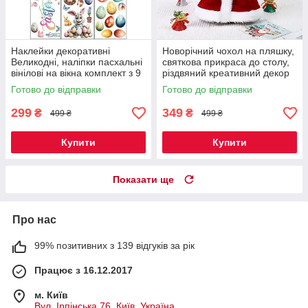
Наклейки декоративні
Новорічний чохол на пляшку,
Великодні, наліпки пасхальні
святкова прикраса до столу,
вінілові на вікна комплект з 9
різдвяний креативний декор
листів Дизайн №2 Код 00-
Санта-Клаус 1 шт Код 00-
Готово до відправки
Готово до відправки
0843
0737
299
349
₴
₴
499 ₴
499 ₴
Купити
Купити
Показати ще
Про нас
99% позитивних з 139 відгуків за рік
Працює з 16.12.2017
м. Київ
Вул. Ірпінська 76, Київ, Україна