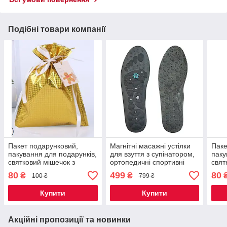
Подібні товари компанії
Пакет подарунковий,
Магнітні масажні устілки
Паке
пакування для подарунків,
для взуття з супінатором,
паку
святковий мішечок з
ортопедичні спортивні
свят
зав'язками Золотий розмір
м'які комфортні, 1 пара
зав'
80
499
80
₴
₴
100 ₴
799 ₴
24*32 Код 00-0148
чорні розмір 35-39 Код 00-
24*3
0823
Купити
Купити
Акційні пропозиції та новинки