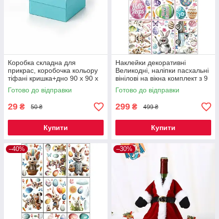
Коробка складна для
Наклейки декоративні
прикрас, коробочка кольору
Великодні, наліпки пасхальні
тіфані кришка+дно 90 х 90 х
вінілові на вікна комплект з 9
50 мм, КОД 00-0958
листів Дизайн №1 Код 00-
Готово до відправки
Готово до відправки
0842
29
299
₴
₴
50 ₴
499 ₴
Купити
Купити
–40%
–30%