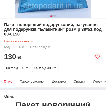
Пакет новорічний подарунковий, пакування
для подарунків "Блакитний" розмір 39*51 Код
00-0158
Немає в наявності
Код: 00-0158
Опт і роздріб
130
₴
60 ₴
від 10 шт.
55 ₴
від 30 шт.
Опис
Характеристики
Доставка
Оплата
Умови п
Опис
Пакет новорічний