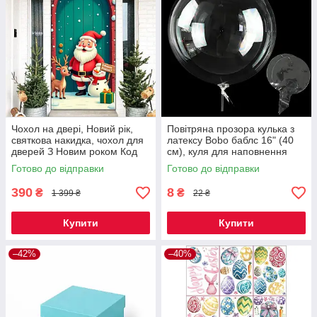
Чохол на двері, Новий рік,
Повітряна прозора кулька з
святкова накидка, чохол для
латексу Bobo баблс 16" (40
дверей З Новим роком Код
см), куля для наповнення
00-0423
гелієм КОД 00-0960
Готово до відправки
Готово до відправки
390
8
₴
₴
1 399 ₴
22 ₴
Купити
Купити
–42%
–40%