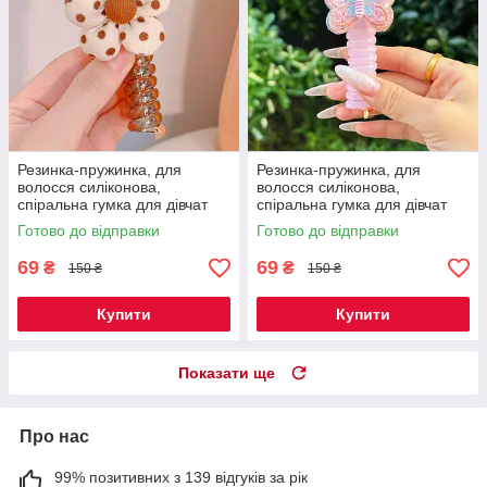
Резинка-пружинка, для
Резинка-пружинка, для
волосся силіконова,
волосся силіконова,
спіральна гумка для дівчат
спіральна гумка для дівчат
квіточка горошок 1 шт Код 00-
метелик рожевий 1 шт Код
Готово до відправки
Готово до відправки
0482
00-0490
69
69
₴
₴
150 ₴
150 ₴
Купити
Купити
Показати ще
Про нас
99% позитивних з 139 відгуків за рік