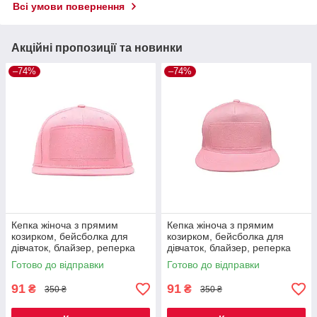
Всі умови повернення
Акційні пропозиції та новинки
–74%
–74%
Кепка жіноча з прямим
Кепка жіноча з прямим
козирком, бейсболка для
козирком, бейсболка для
дівчаток, блайзер, реперка
дівчаток, блайзер, реперка
рожева однотонна Код 60-
рожева однотонна Код 60-
Готово до відправки
Готово до відправки
0015
0014
91
91
₴
₴
350 ₴
350 ₴