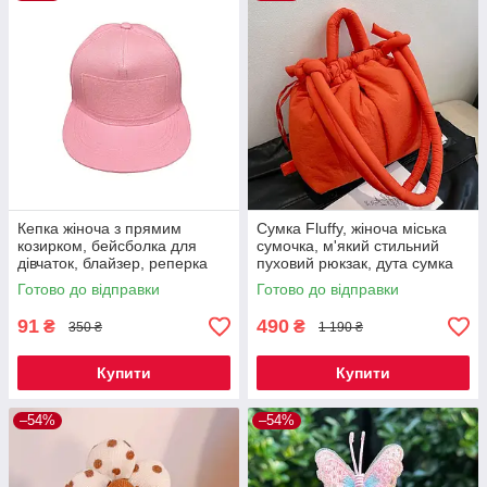
Кепка жіноча з прямим
Сумка Fluffy, жіноча міська
козирком, бейсболка для
сумочка, м'який стильний
дівчаток, блайзер, реперка
пуховий рюкзак, дута сумка
рожева однотонна Код 60-
червона Код 00-0454
Готово до відправки
Готово до відправки
0011
91
490
₴
₴
350 ₴
1 190 ₴
Купити
Купити
–54%
–54%