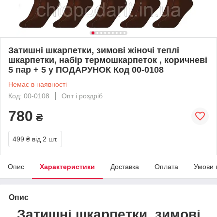
Затишні шкарпетки, зимові жіночі теплі
шкарпетки, набір термошкарпеток , коричневі
5 пар + 5 у ПОДАРУНОК Код 00-0108
Немає в наявності
Код: 00-0108
Опт і роздріб
780
₴
499 ₴
від 2 шт.
Опис
Характеристики
Доставка
Оплата
Умови 
Опис
Затишні шкарпетки, зимові