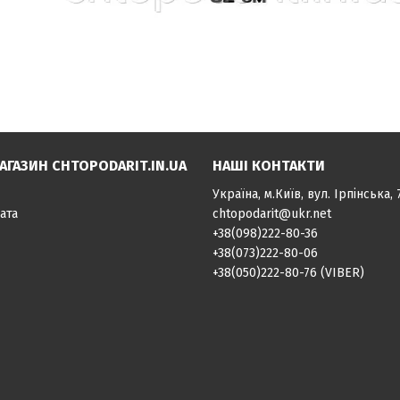
АГАЗИН CHTOPODARIT.IN.UA
НАШІ КОНТАКТИ
Україна, м.Київ, вул. Ірпінська, 
ата
chtopodarit@ukr.net
+38(098)222-80-36
+38(073)222-80-06
+38(050)222-80-76 (VIBER)