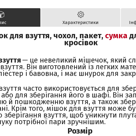
пис
Характеристики
Ін
к для взуття, чохол, пакет,
сумка
дл
кросівок
взуття
— це невеликий мішечок, який сл
взуття. Він виготовлений із легких мате
іестер і бавовна, і має шнурок для закр
взуття часто використовується для збер
або для зберігання його в шафі. Він зап
ю й пошкодженню взуття, а також збері
ані. Крім того, мішок для взуття може б
о зберігання взуття, щоб уникнути плут
уку потрібної пари зручнішим.
Розмір