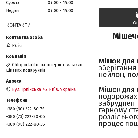
Субота
09:00
19:00
Неділя
09:00
19:00
О
КОНТАКТИ
Мішечо
Юлія
Мішок для 
Chtopodarit.in.ua-інтернет-магазин
зберігання 
цікавих подарунків
нейлон, пол
Мішок для 
Вул. Ірпінська 76, Київ, Україна
подорожах 
забрудненн
гарному ст
+380 (50) 222-80-76
роздільног
+380 (73) 222-80-06
процес пош
+380 (98) 222-80-36