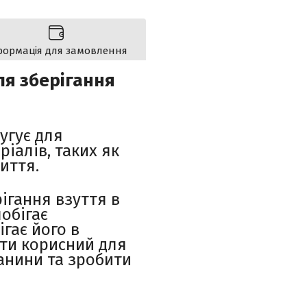
формація для замовлення
я зберігання
угує для
ріалів, таких як
иття.
ігання взуття в
обігає
гає його в
ути корисний для
анини та зробити