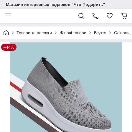
Магазин интересных подарков "Что Подарить"
Товари та послуги
Жіночі товари
Взуття
Сліпони, 
–44%