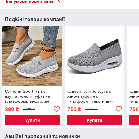
Всі умови повернення
Подібні товари компанії
Сліпони Sport, літнє
Сліпони, літнє взуття,
Сліп
взуття, жіночі туфлі на
жіночі туфлі на
жіно
платформі, текстильні
платформі, текстильні
плат
мокасини розмір 41, сірі
мокасини розмір 37, сірі
мока
890
750
750
₴
₴
1 490 ₴
1 350 ₴
Код 00-0723
Код 68-0012
Код 
Купити
Купити
Акційні пропозиції та новинки