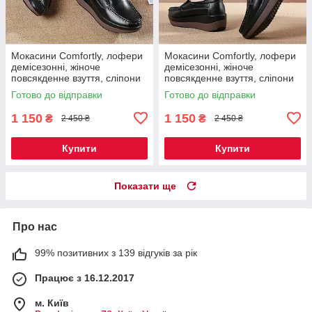
Мокасини Comfortly, лофери
Мокасини Comfortly, лофери
демісезонні, жіноче
демісезонні, жіноче
повсякденне взуття, сліпони
повсякденне взуття, сліпони
на платформі, туфлі на
на платформі, туфлі на
Готово до відправки
Готово до відправки
танкетці чорні 37 р Код 00-
танкетці чорні 41 р Код 00-
0681
0685
1 150
1 150
₴
₴
2 450 ₴
2 450 ₴
Купити
Купити
Показати ще
Про нас
99% позитивних з 139 відгуків за рік
Працює з 16.12.2017
м. Київ