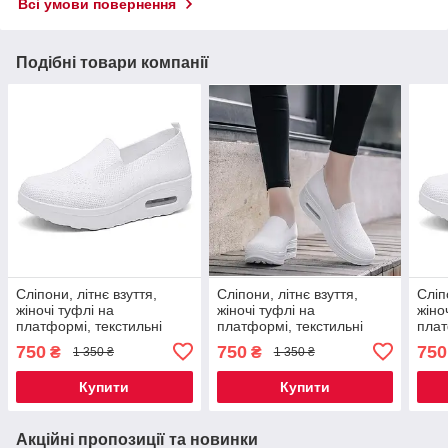
Всі умови повернення
Подібні товари компанії
Сліпони, літнє взуття,
Сліпони, літнє взуття,
Сліп
жіночі туфлі на
жіночі туфлі на
жіно
платформі, текстильні
платформі, текстильні
плат
мокасини розмір 40, білі
мокасини розмір 42, білий
мока
750
750
750
₴
₴
1 350 ₴
1 350 ₴
Код 68-0005
Код 68-0007
Код 
Купити
Купити
Акційні пропозиції та новинки