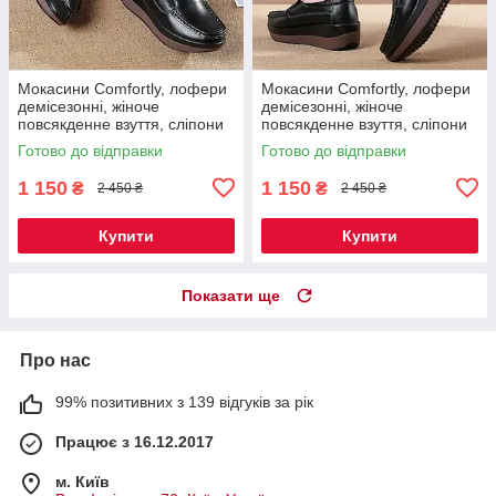
Мокасини Comfortly, лофери
Мокасини Comfortly, лофери
демісезонні, жіноче
демісезонні, жіноче
повсякденне взуття, сліпони
повсякденне взуття, сліпони
на платформі, туфлі на
на платформі, туфлі на
Готово до відправки
Готово до відправки
танкетці чорні 37 р Код 00-
танкетці чорні 41 р Код 00-
0681
0685
1 150
1 150
₴
₴
2 450 ₴
2 450 ₴
Купити
Купити
Показати ще
Про нас
99% позитивних з 139 відгуків за рік
Працює з 16.12.2017
м. Київ