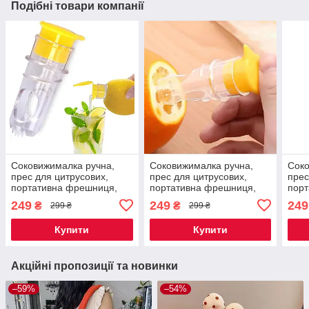
Подібні товари компанії
Соковижималка ручна,
Соковижималка ручна,
Соко
прес для цитрусових,
прес для цитрусових,
прес
портативна фрешниця,
портативна фрешниця,
пор
гвинтова насадка з
гвинтова насадка з
гвин
249
249
249
₴
₴
299 ₴
299 ₴
фільтром Код 00-0662
фільтром Код 00-0664
філь
Купити
Купити
Акційні пропозиції та новинки
–59%
–54%