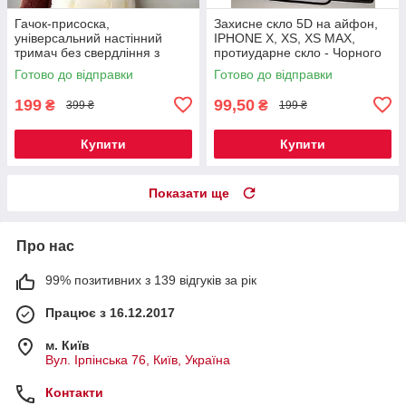
Гачок-присоска,
Захисне скло 5D на айфон,
універсальний настінний
IPHONE X, XS, XS MAX,
тримач без свердління з
протиударне скло - Чорного
нержавіючої сталі, вакуумна
та білого кольору Код 16-
Готово до відправки
Готово до відправки
вішалка, сріблястий 1 шт Код
3256
00-0771
199
99,50
₴
₴
399 ₴
199 ₴
Купити
Купити
Показати ще
Про нас
99% позитивних з 139 відгуків за рік
Працює з 16.12.2017
м. Київ
Вул. Ірпінська 76, Київ, Україна
Контакти