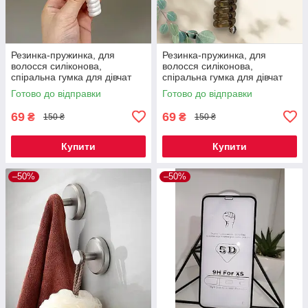
Резинка-пружинка, для
Резинка-пружинка, для
волосся силіконова,
волосся силіконова,
спіральна гумка для дівчат
спіральна гумка для дівчат
Зайчик Nice 1 шт Код 00-0505
Бантик Nice 1 шт Код 00-0509
Готово до відправки
Готово до відправки
69
69
₴
₴
150 ₴
150 ₴
Купити
Купити
–50%
–50%