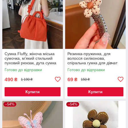
Сумка Fluffy, жіноча міська
Резинка-пружинка, для
сумочка, м'який стильний
волосся силіконова,
пуховий рюкзак, дута сумка
спіральна гумка для дівчат
червона Код 00-0453
квіточка горошок 1 штКод 00-
Готово до відправки
Готово до відправки
0484
490
69
₴
₴
1 190 ₴
150 ₴
Купити
Купити
–54%
–54%