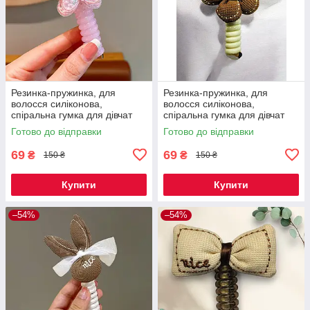
Резинка-пружинка, для
Резинка-пружинка, для
волосся силіконова,
волосся силіконова,
спіральна гумка для дівчат
спіральна гумка для дівчат
метелик рожевий 1 шт Код
квіточка шоколадна 1 шт Код
Готово до відправки
Готово до відправки
00-0492
00-0497
69
69
₴
₴
150 ₴
150 ₴
Купити
Купити
–54%
–54%