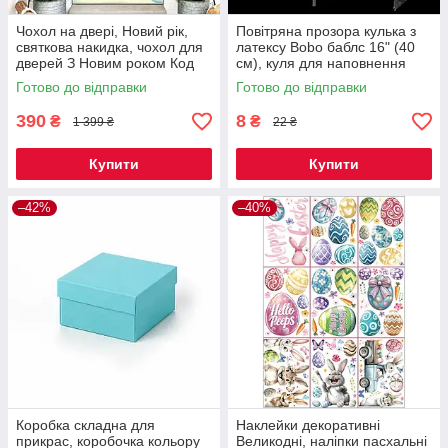
Чохол на двері, Новий рік,
Повітряна прозора кулька з
святкова накидка, чохол для
латексу Bobo баблс 16" (40
дверей З Новим роком Код
см), куля для наповнення
00-0423
гелієм КОД 00-0960
Готово до відправки
Готово до відправки
390
8
₴
₴
1 399 ₴
22 ₴
Купити
Купити
–42%
–40%
Коробка складна для
Наклейки декоративні
прикрас, коробочка кольору
Великодні, наліпки пасхальні