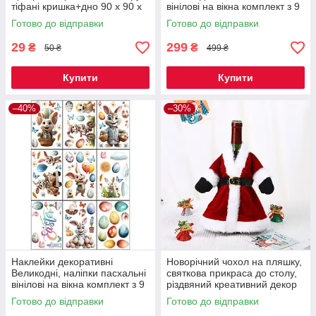
тіфані кришка+дно 90 х 90 х
вінілові на вікна комплект з 9
50 мм, КОД 00-0958
листів Дизайн №1 Код 00-
Готово до відправки
Готово до відправки
0842
29
299
₴
₴
50 ₴
499 ₴
Купити
Купити
–40%
–30%
Наклейки декоративні
Новорічний чохол на пляшку,
Великодні, наліпки пасхальні
святкова прикраса до столу,
вінілові на вікна комплект з 9
різдвяний креативний декор
листів Дизайн №2 Код 00-
Санта-Клаус 1 шт Код 00-
Готово до відправки
Готово до відправки
0843
0737