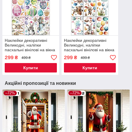
Наклейки декоративні
Наклейки декоративні
Великодні, наліпки
Великодні, наліпки
пасхальні вінілові на вікна
пасхальні вінілові на вікна
комплект з 9 листів Дизайн
комплект з 9 листів Дизайн
299
299
₴
₴
499 ₴
499 ₴
№1 Код 00-0842
№2 Код 00-0843
Купити
Купити
Акційні пропозиції та новинки
–72%
–72%